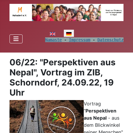
Sprache auswählen
Namaste
 - 
Impressum
 - 
Datenschutz
06/22: "Perspektiven aus
Nepal", Vortrag im ZIB,
Schorndorf, 24.09.22, 19
Uhr
Vortrag
"
Perspektiven
aus Nepal
- aus
dem Blickwinkel
seiner Menschen"